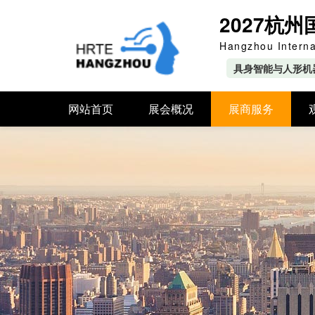
2027杭
Hangzhou Interna
具身智能与人形机
网站首页
展会概况
展商服务
展会介绍
展位选择
组织机构
广告赞助
展品范围
邀请函
关于我们
展会日程
展位图
合作媒体
展商报名