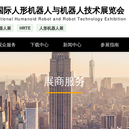
州国际人形机器人与机器人技术展览会
tional Humanoid Robot and Robot Technology Exhibition
器人展
HRTE
人形机器人展
观众服务
下载中心
新闻中心
参展指南
展馆交通
展会动态
如何前往会场
参观时间
行业资讯
航班与抵达
展商服务
观众报名
酒店住宿
签证
城市信息